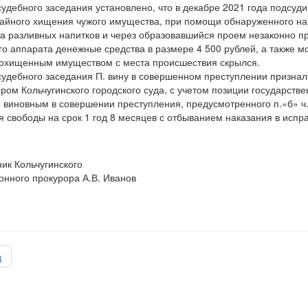
судебного заседания установлено, что в декабре 2021 года подсуд
айного хищения чужого имущества, при помощи обнаруженного на 
а разливных напитков и через образовавшийся проем незаконно пр
го аппарата денежные средства в размере 4 500 рублей, а также 
похищенным имуществом с места происшествия скрылся.
судебного заседания П. вину в совершенном преступлении признал
ром Кольчугинского городского суда, с учетом позиции государстве
 виновным в совершении преступления, предусмотренного п.«б» ч.
 свободы на срок 1 год 8 месяцев с отбыванием наказания в испр
к Кольчугинского
нного прокурора А.В. Иванов
д