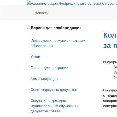
Новости
Версия для слабовидящих
Кол
Информация о муниципальном
за 
образовании
Устав
Информ
S
Глава администрации
И
0
Администрация
Совет народных депутатов
Государ
отношен
соверше
Сведения о доходах
соверше
муниципальных служащих и
депутатов совета