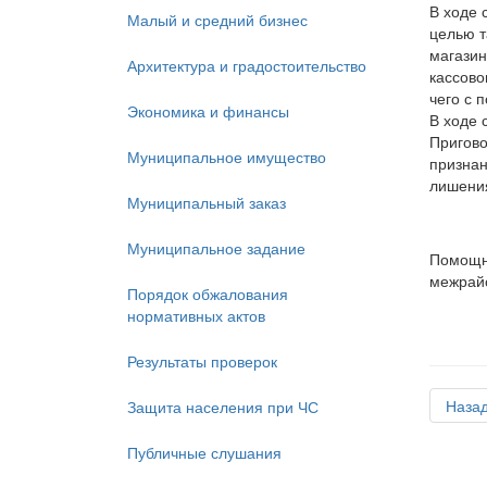
В ходе 
Малый и средний бизнес
целью т
магазин
Архитектура и градостоительство
кассово
чего с 
Экономика и финансы
В ходе 
Пригово
Муниципальное имущество
признан
лишения
Муниципальный заказ
Муниципальное задание
Помощни
межрайо
Порядок обжалования
нормативных актов
Результаты проверок
Наза
Защита населения при ЧС
Публичные слушания