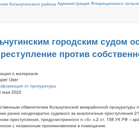
Администрация Флорищинского сельско
ьчугинским городским судом о
преступление против собственн
ация о материале
uper User
нформация от прокуратуры
4 мая 2022
ственным обвинителем Кольчугинской межрайонной прокуратуры п
ии ранее неоднократно судимого за аналогичные преступления 21-
нии преступления, предусмотренного п.«б» ч.2 ст. 158 УК РФ – кр
нное с незаконным проникновением в помещение.