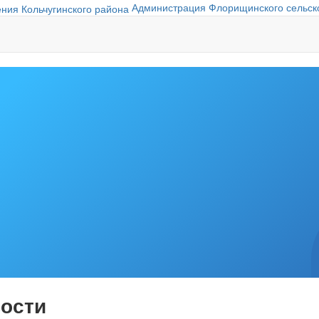
Администрация Флорищинского сельско
ости