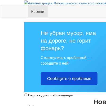
Новости
Не убран мусор, яма
на дороге, не горит
фонарь?
Столкнулись с проблемой —
сообщите о ней!
Сообщить о проблеме
Версия для слабовидящих
Нов